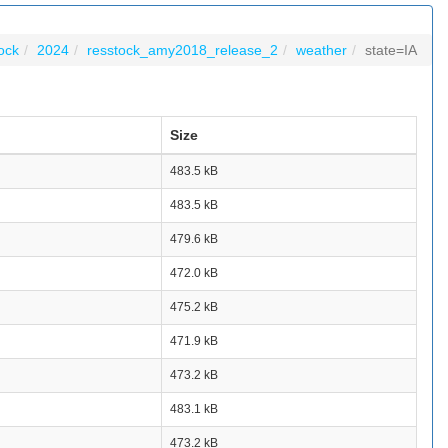
tock
2024
resstock_amy2018_release_2
weather
state=IA
Size
483.5 kB
483.5 kB
479.6 kB
472.0 kB
475.2 kB
471.9 kB
473.2 kB
483.1 kB
473.2 kB